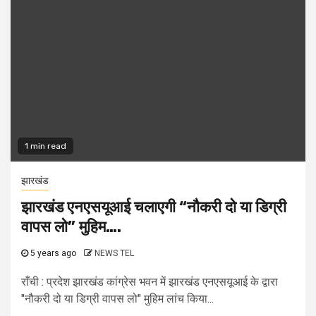
1 min read
झारखंड
झारखंड एनएसयूआई चलाएगी “नौकरी दो या डिग्री
वापस लो” मुहिम….
5 years ago
NEWS TEL
राँची : प्रदेश झारखंड कांग्रेस भवन में झारखंड एनएसयूआई के द्वारा
"नौकरी दो या डिग्री वापस लो" मुहिम लांच किया...