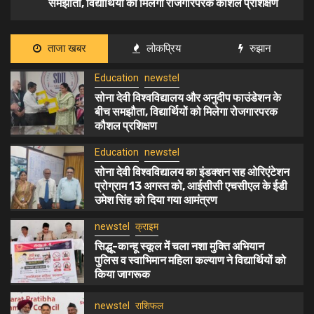
समझौता, विद्यार्थियों को मिलेगा रोजगारपरक कौशल प्रशिक्षण
Education
newstel
ताजा खबर
लोकप्रिय
रुझान
सोना देवी विश्वविद्यालय का इंडक्शन सह ओरिएंटेशन प्रोग्राम
2
Education
newstel
13 अगस्त को, आईसीसी एचसीएल के ईडी उमेश सिंह को दिया
गया आमंत्रण
सोना देवी विश्वविद्यालय और अनुदीप फाउंडेशन के
बीच समझौता, विद्यार्थियों को मिलेगा रोजगारपरक
newstel
क्राइम
कौशल प्रशिक्षण
3
सिद्धू-कान्हू स्कूल में चला नशा मुक्ति अभियान पुलिस व
Education
newstel
स्वाभिमान महिला कल्याण ने विद्यार्थियों को किया जागरूक
सोना देवी विश्वविद्यालय का इंडक्शन सह ओरिएंटेशन
प्रोग्राम 13 अगस्त को, आईसीसी एचसीएल के ईडी
उमेश सिंह को दिया गया आमंत्रण
newstel
राशिफल
4
ज्योतिषाचार्य पं. प्रशांत सेमवाल को मिला ‘भारत प्रतिभा सम्मान
newstel
क्राइम
2026’
सिद्धू-कान्हू स्कूल में चला नशा मुक्ति अभियान
पुलिस व स्वाभिमान महिला कल्याण ने विद्यार्थियों को
किया जागरूक
newstel
Politics
झारखंड प्रदेश यूथ इंटक में संगठनात्मक विस्तार, रोहन सिंह बने
5
newstel
राशिफल
पूर्वी सिंहभूम जिलाध्यक्ष, ऋतेश राय ‘जैकी’ को सोशल मीडिया