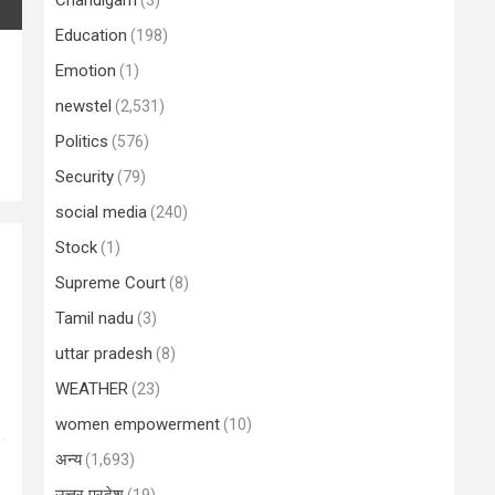
Chandigarh
(3)
Education
(198)
Emotion
(1)
newstel
(2,531)
Politics
(576)
Security
(79)
social media
(240)
Stock
(1)
Supreme Court
(8)
Tamil nadu
(3)
uttar pradesh
(8)
WEATHER
(23)
women empowerment
(10)
अन्य
(1,693)