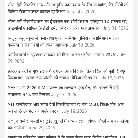
सोना देवी विश्वविद्यालय और अनुदीप फाउंडेशन के बीच समझौता, विद्यार्थियों को
मिलेगा रोजगारपरक कौशल प्रशिक्षण
August 5, 2026
सोना देवी विश्वविद्यालय का इंडक्शन सह ओरिएंटेशन प्रोग्राम 13 अगस्त को,
आईसीसी एचसीएल के ईडी उमेश सिंह को दिया गया आमंत्रण
July 31, 2026
सिद्धू-कान्हू स्कूल में चला नशा मुक्ति अभियान पुलिस व स्वाभिमान महिला
कल्याण ने विद्यार्थियों को किया जागरूक
July 30, 2026
ज्योतिषाचार्य पं. प्रशांत सेमवाल को मिला ‘भारत प्रतिभा सम्मान 2026’
July
29, 2026
झारखंड प्रदेश यूथ इंटक में संगठनात्मक विस्तार, रोहन सिंह बने पूर्वी सिंहभूम
जिलाध्यक्ष, ऋतेश राय ‘जैकी’ को सोशल मीडिया की कमान
July 19, 2026
NEET-UG 2026 में MIITJEE का शानदार प्रदर्शन, 51 छात्रों ने पाई
सफलता, 94% रहा रिजल्ट
July 18, 2026
NIT जमशेदपुर और सोना देवी विश्वविद्यालय के बीच MoU, शिक्षा-शोध और
स्किल डेवलपमेंट को मिलेगा बढ़ावा
July 18, 2026
सतगुरु कबीर जयंती पर टुईलाडूंगरी में भव्य सत्संग, विचार गोष्ठी व भजन संध्या
का आयोजन
June 29, 2026
मानगो के उलिडीह थाना परिसर में नि:शुल्क नेत्र जांच शिविर आयोजित, 100