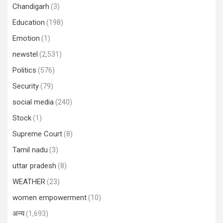
Chandigarh
(3)
Education
(198)
Emotion
(1)
newstel
(2,531)
Politics
(576)
Security
(79)
social media
(240)
Stock
(1)
Supreme Court
(8)
Tamil nadu
(3)
uttar pradesh
(8)
WEATHER
(23)
women empowerment
(10)
अन्य
(1,693)