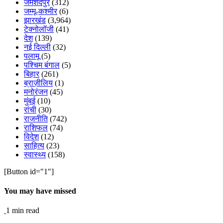
जमशेदपुर
(312)
जम्मू-कश्मीर
(6)
झारखंड
(3,964)
टेक्नोलॉजी
(41)
देश
(139)
नई दिल्ली
(32)
पलामू
(5)
पश्चिम बंगाल
(5)
बिहार
(261)
ब्राज़ीलिय
(1)
मनोरंजन
(45)
मुंबई
(10)
रांची
(30)
राजनीति
(742)
राशिफल
(74)
विदेश
(12)
साहित्य
(23)
स्वास्थ्य
(158)
[Button id="1"]
You may have missed
1 min read