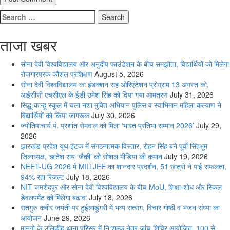
Search
for:
ताजा खबर
सोना देवी विश्वविद्यालय और अनुदीप फाउंडेशन के बीच समझौता, विद्यार्थियों को मिलेगा
रोजगारपरक कौशल प्रशिक्षण
August 5, 2026
सोना देवी विश्वविद्यालय का इंडक्शन सह ओरिएंटेशन प्रोग्राम 13 अगस्त को,
आईसीसी एचसीएल के ईडी उमेश सिंह को दिया गया आमंत्रण
July 31, 2026
सिद्धू-कान्हू स्कूल में चला नशा मुक्ति अभियान पुलिस व स्वाभिमान महिला कल्याण ने
विद्यार्थियों को किया जागरूक
July 30, 2026
ज्योतिषाचार्य पं. प्रशांत सेमवाल को मिला ‘भारत प्रतिभा सम्मान 2026’
July 29,
2026
झारखंड प्रदेश यूथ इंटक में संगठनात्मक विस्तार, रोहन सिंह बने पूर्वी सिंहभूम
जिलाध्यक्ष, ऋतेश राय ‘जैकी’ को सोशल मीडिया की कमान
July 19, 2026
NEET-UG 2026 में MIITJEE का शानदार प्रदर्शन, 51 छात्रों ने पाई सफलता,
94% रहा रिजल्ट
July 18, 2026
NIT जमशेदपुर और सोना देवी विश्वविद्यालय के बीच MoU, शिक्षा-शोध और स्किल
डेवलपमेंट को मिलेगा बढ़ावा
July 18, 2026
सतगुरु कबीर जयंती पर टुईलाडूंगरी में भव्य सत्संग, विचार गोष्ठी व भजन संध्या का
आयोजन
June 29, 2026
मानगो के उलिडीह थाना परिसर में नि:शुल्क नेत्र जांच शिविर आयोजित, 100 से