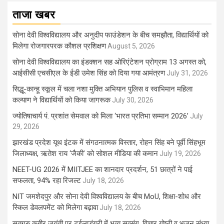
ताजा खबर
सोना देवी विश्वविद्यालय और अनुदीप फाउंडेशन के बीच समझौता, विद्यार्थियों को
मिलेगा रोजगारपरक कौशल प्रशिक्षण
August 5, 2026
सोना देवी विश्वविद्यालय का इंडक्शन सह ओरिएंटेशन प्रोग्राम 13 अगस्त को,
आईसीसी एचसीएल के ईडी उमेश सिंह को दिया गया आमंत्रण
July 31, 2026
सिद्धू-कान्हू स्कूल में चला नशा मुक्ति अभियान पुलिस व स्वाभिमान महिला
कल्याण ने विद्यार्थियों को किया जागरूक
July 30, 2026
ज्योतिषाचार्य पं. प्रशांत सेमवाल को मिला ‘भारत प्रतिभा सम्मान 2026’
July
29, 2026
झारखंड प्रदेश यूथ इंटक में संगठनात्मक विस्तार, रोहन सिंह बने पूर्वी सिंहभूम
जिलाध्यक्ष, ऋतेश राय ‘जैकी’ को सोशल मीडिया की कमान
July 19, 2026
NEET-UG 2026 में MIITJEE का शानदार प्रदर्शन, 51 छात्रों ने पाई
सफलता, 94% रहा रिजल्ट
July 18, 2026
NIT जमशेदपुर और सोना देवी विश्वविद्यालय के बीच MoU, शिक्षा-शोध और
स्किल डेवलपमेंट को मिलेगा बढ़ावा
July 18, 2026
सतगुरु कबीर जयंती पर टुईलाडूंगरी में भव्य सत्संग, विचार गोष्ठी व भजन संध्या