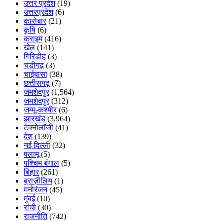
उत्तर प्रदेश
(19)
उत्तरप्रदेश
(6)
कारोबार
(21)
कृषि
(6)
क्राइम
(416)
खेल
(141)
गिरिडीह
(3)
चंडीगढ़
(3)
चाईबासा
(38)
छत्तीसगढ़
(7)
जमशेदपुर
(1,564)
जमशेदपुर
(312)
जम्मू-कश्मीर
(6)
झारखंड
(3,964)
टेक्नोलॉजी
(41)
देश
(139)
नई दिल्ली
(32)
पलामू
(5)
पश्चिम बंगाल
(5)
बिहार
(261)
ब्राज़ीलिय
(1)
मनोरंजन
(45)
मुंबई
(10)
रांची
(30)
राजनीति
(742)