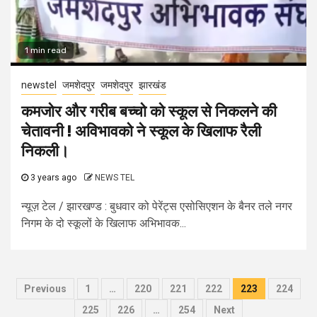
1 min read
newstel
जमशेदपुर
जमशेदपुर
झारखंड
कमजोर और गरीब बच्चो को स्कूल से निकलने की
चेतावनी ! अविभावको ने स्कूल के खिलाफ रैली
निकली।
3 years ago
NEWS TEL
न्यूज़ टेल / झारखण्ड : बुधवार को पेरेंट्स एसोसिएशन के बैनर तले नगर
निगम के दो स्कूलों के खिलाफ अभिभावक...
Posts
Previous
1
…
220
221
222
223
224
navigation
225
226
…
254
Next