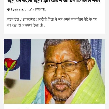
खून का बदला खून! झारखंड में खौफनाक डबल मर्डर
3 years ago
NEWS TEL
न्यूज़ टेल / झारखण्ड : आरोपी पिता ने जब अपने नाबालिग बेटे के शव
को खून से लथपथ देखा तो...