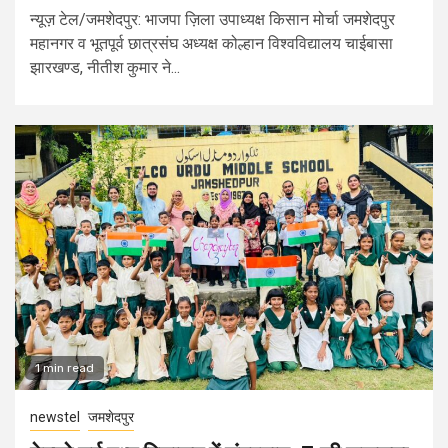
न्यूज़ टेल/जमशेदपुर: भाजपा ज़िला उपाध्यक्ष किसान मोर्चा जमशेदपुर
महानगर व भूतपूर्व छात्रसंघ अध्यक्ष कोल्हान विश्वविद्यालय चाईबासा
झारखण्ड, नीतीश कुमार ने...
1 min read
newstel
जमशेदपुर