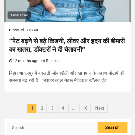
1 min read
newstel
स्वास्थ्य
“पेट बढ़ने से बढ़े किडनी, लीवर और हृदय की बीमारी
का खतरा, डॉक्टरों ने दी चेतावनी”
12 months ago
Rishikant
बिहार:भागलपुर में बदलती जीवनशैली और खानपान के कारण मोटापे की
समस्या बढ़ रही है। जवाहर लाल नेहरू मेडिकल कॉलेज एंड...
Posts
1
2
3
4
…
16
Next
navigation
Search
for: