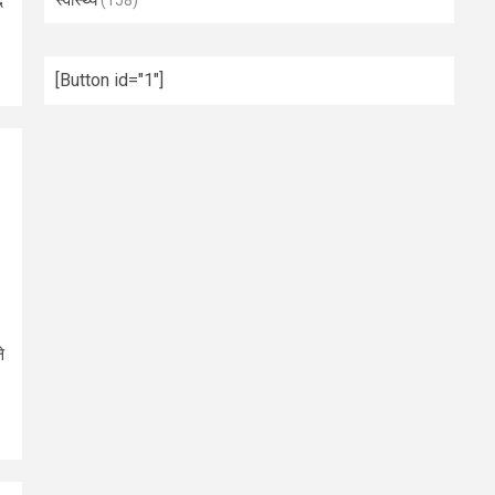
द
स्वास्थ्य
(158)
[Button id="1"]
े