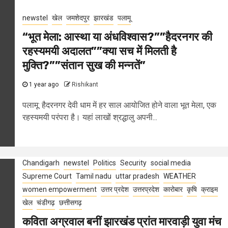
newstel
खेल
जमशेदपुर
झारखंड
पलामू
“भूत मेला: आस्था या अंधविश्वास?””हैदरनगर की
रहस्यमयी अदालत””क्या सच में मिलती है
मुक्ति?””संतान सुख की मन्नतें”
1 year ago
Rishikant
पलामू: हैदरनगर देवी धाम में हर साल आयोजित होने वाला भूत मेला, एक
रहस्यमयी परंपरा है। यहां लाखों श्रद्धालु अपनी...
Chandigarh
newstel
Politics
Security
social media
Supreme Court
Tamil nadu
uttar pradesh
WEATHER
women empowerment
उत्तर प्रदेश
उत्तरप्रदेश
कारोबार
कृषि
क्राइम
खेल
चंडीगढ़
छत्तीसगढ़
कविता अग्रवाल बनीं झारखंड प्रांत मारवाड़ी युवा मंच