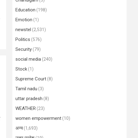
Chandigarh
(3)
Education
(198)
Emotion
(1)
newstel
(2,531)
Politics
(576)
Security
(79)
social media
(240)
Stock
(1)
Supreme Court
(8)
Tamil nadu
(3)
uttar pradesh
(8)
WEATHER
(23)
र
women empowerment
(10)
अन्य
(1,693)